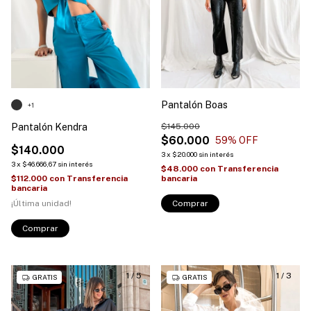
Pantalón Boas
+1
Pantalón Kendra
$145.000
$60.000
59
% OFF
$140.000
3
x
$20.000
sin interés
3
x
$46.666,67
sin interés
$48.000
con
Transferencia
$112.000
con
Transferencia
bancaria
bancaria
¡Última unidad!
Comprar
Comprar
1
/
5
1
/
3
GRATIS
GRATIS