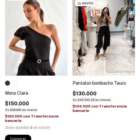
GRATIS
Pantalon bombacho Tauro
Mono Clara
$130.000
3
x
$43.333,33
sin interés
$150.000
$104.000
con
Transferencia
3
x
$50.000
sin interés
bancaria
$120.000
con
Transferencia
bancaria
¡Solo quedan
2
en stock!
Comprar