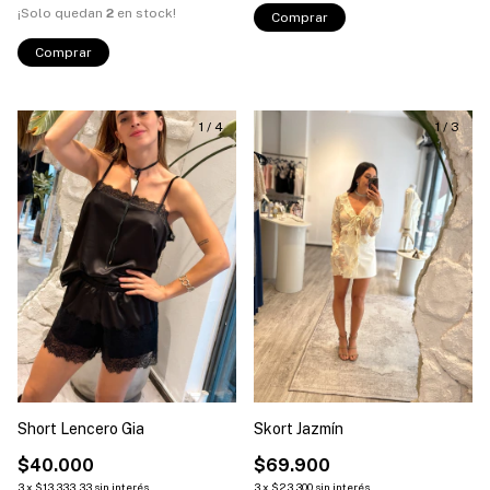
¡Solo quedan
2
en stock!
Comprar
Comprar
1
/
4
1
/
3
Short Lencero Gia
Skort Jazmín
$40.000
$69.900
3
x
$13.333,33
sin interés
3
x
$23.300
sin interés