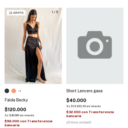
1
/
5
GRATIS
Short Lencero gasa
+1
Falda Becky
$40.000
3
x
$13.333,33
sin interés
$120.000
$32.000
con
Transferencia
3
x
$40.000
sin interés
bancaria
$96.000
con
Transferencia
¡Última unidad!
bancaria