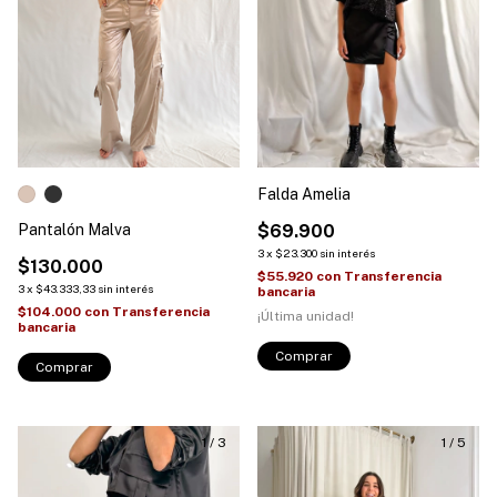
Falda Amelia
Pantalón Malva
$69.900
3
x
$23.300
sin interés
$130.000
$55.920
con
Transferencia
3
x
$43.333,33
sin interés
bancaria
$104.000
con
Transferencia
¡Última unidad!
bancaria
Comprar
Comprar
1
/
3
1
/
5