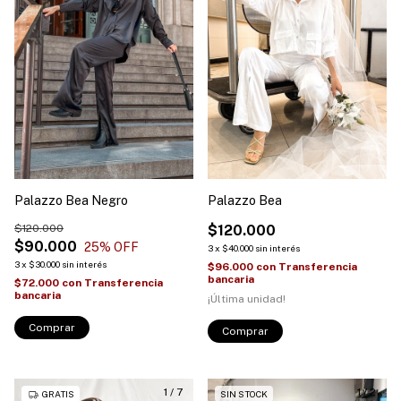
Palazzo Bea Negro
Palazzo Bea
$120.000
$120.000
$90.000
25
% OFF
3
x
$40.000
sin interés
3
x
$30.000
sin interés
$96.000
con
Transferencia
bancaria
$72.000
con
Transferencia
bancaria
¡Última unidad!
Comprar
Comprar
1
/
7
1
/
2
GRATIS
SIN STOCK