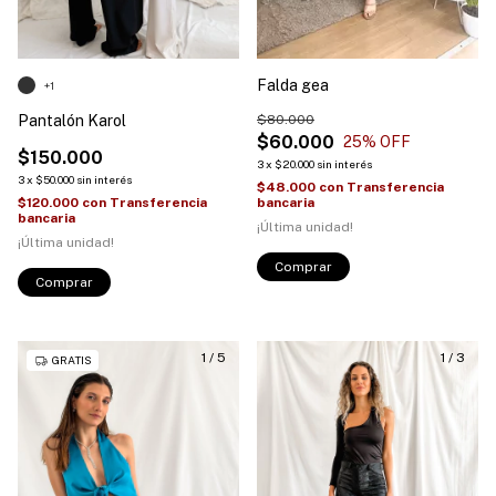
Falda gea
+1
Pantalón Karol
$80.000
$60.000
25
% OFF
$150.000
3
x
$20.000
sin interés
3
x
$50.000
sin interés
$48.000
con
Transferencia
$120.000
con
Transferencia
bancaria
bancaria
¡Última unidad!
¡Última unidad!
Comprar
Comprar
1
/
5
1
/
3
GRATIS