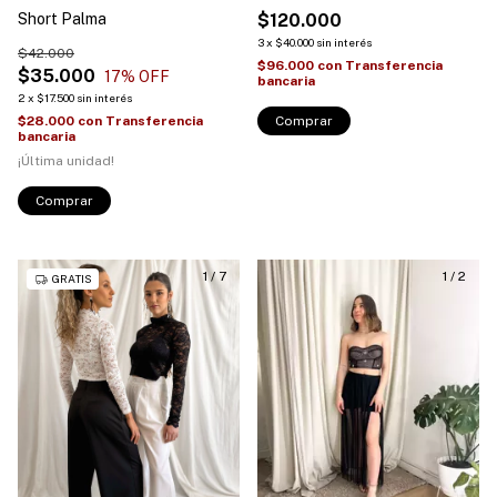
Short Palma
$120.000
3
x
$40.000
sin interés
$42.000
$96.000
con
Transferencia
$35.000
17
% OFF
bancaria
2
x
$17.500
sin interés
$28.000
con
Transferencia
Comprar
bancaria
¡Última unidad!
Comprar
1
/
7
1
/
2
GRATIS