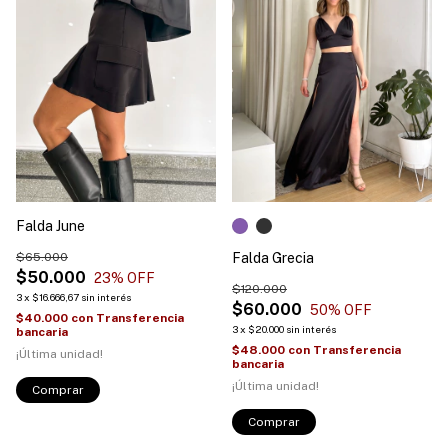
Falda June
$65.000
Falda Grecia
$50.000
23
% OFF
$120.000
3
x
$16.666,67
sin interés
$60.000
50
% OFF
$40.000
con
Transferencia
3
x
$20.000
sin interés
bancaria
$48.000
con
Transferencia
¡Última unidad!
bancaria
¡Última unidad!
Comprar
Comprar