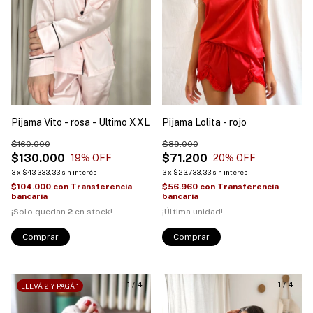
Pijama Vito - rosa - Último XXL
Pijama Lolita - rojo
$160.000
$89.000
$130.000
$71.200
19
% OFF
20
% OFF
3
x
$43.333,33
sin interés
3
x
$23.733,33
sin interés
$104.000
con
Transferencia
$56.960
con
Transferencia
bancaria
bancaria
¡Solo quedan
2
en stock!
¡Última unidad!
Comprar
Comprar
1
/
4
1
/
4
LLEVÁ 2 Y PAGÁ 1