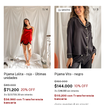
1
/
4
1
/
3
GRATIS
Pijama Lolita - rojo - Últimas
Pijama Vito - negro
unidades
$160.000
$89.000
$144.000
10
% OFF
$71.200
20
% OFF
3
x
$48.000
sin interés
3
x
$23.733,33
sin interés
$115.200
con
Transferencia
bancaria
$56.960
con
Transferencia
bancaria
¡Solo quedan
2
en stock!