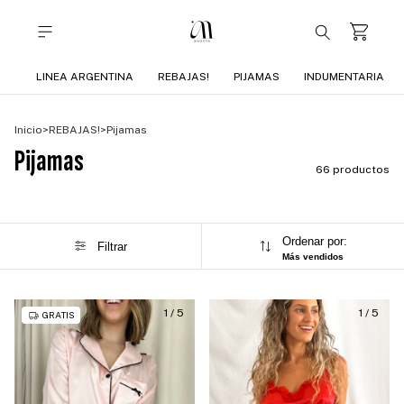
LINEA ARGENTINA
REBAJAS!
PIJAMAS
INDUMENTARIA
Inicio
>
REBAJAS!
>
Pijamas
Pijamas
66 productos
Ordenar por:
Filtrar
Más vendidos
1
/
5
1
/
5
GRATIS