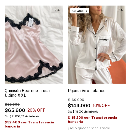
1
/
4
1
/
4
GRATIS
Camisón Beatrice - rosa -
Pijama Vito - blanco
Último XXL
$160.000
$82.000
$144.000
10
% OFF
$65.600
20
% OFF
3
x
$48.000
sin interés
3
x
$21.866,67
sin interés
$115.200
con
Transferencia
bancaria
$52.480
con
Transferencia
bancaria
¡Solo quedan
2
en stock!