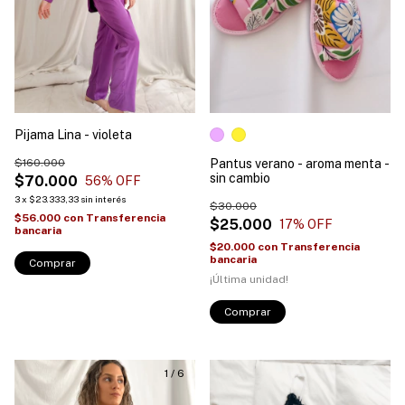
Pijama Lina - violeta
$160.000
Pantus verano - aroma menta -
sin cambio
$70.000
56
% OFF
3
x
$23.333,33
sin interés
$30.000
$56.000
con
Transferencia
$25.000
17
% OFF
bancaria
$20.000
con
Transferencia
bancaria
Comprar
¡Última unidad!
Comprar
1
/
6