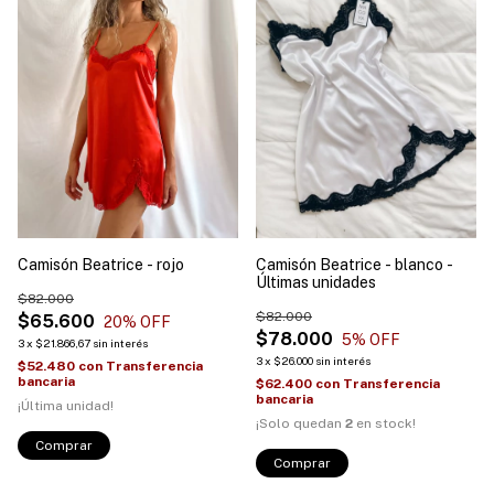
Camisón Beatrice - rojo
Camisón Beatrice - blanco -
Últimas unidades
$82.000
$82.000
$65.600
20
% OFF
$78.000
5
% OFF
3
x
$21.866,67
sin interés
3
x
$26.000
sin interés
$52.480
con
Transferencia
bancaria
$62.400
con
Transferencia
bancaria
¡Última unidad!
¡Solo quedan
2
en stock!
Comprar
Comprar