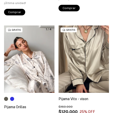
¡Última unidad!
Comprar
Comprar
1
/
4
1
/
2
GRATIS
GRATIS
Pijama Vito - vison
Pijama Orillas
$160.000
$120.000
25
% OFF