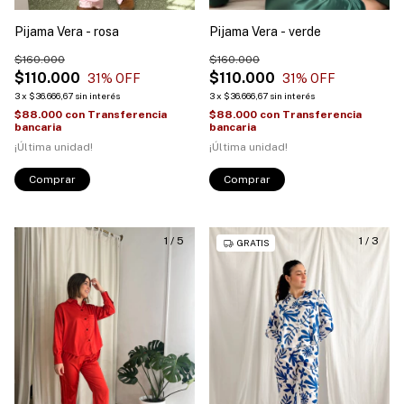
Pijama Vera - rosa
Pijama Vera - verde
$160.000
$160.000
$110.000
$110.000
31
% OFF
31
% OFF
3
x
$36.666,67
sin interés
3
x
$36.666,67
sin interés
$88.000
con
Transferencia
$88.000
con
Transferencia
bancaria
bancaria
¡Última unidad!
¡Última unidad!
Comprar
Comprar
1
/
5
1
/
3
GRATIS