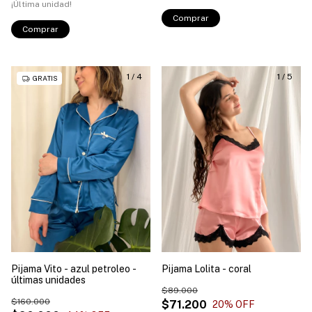
¡Última unidad!
Comprar
Comprar
1
/
4
1
/
5
GRATIS
Pijama Vito - azul petroleo -
Pijama Lolita - coral
últimas unidades
$89.000
$160.000
$71.200
20
% OFF