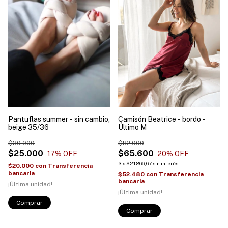
Pantuflas summer - sin cambio,
Camisón Beatrice - bordo -
beige 35/36
Último M
$30.000
$82.000
$25.000
$65.600
17
% OFF
20
% OFF
3
x
$21.866,67
sin interés
$20.000
con
Transferencia
bancaria
$52.480
con
Transferencia
bancaria
¡Última unidad!
¡Última unidad!
Comprar
Comprar