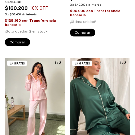
$178.000
3
x
$40.000
sin interés
$160.200
10
% OFF
$96.000
con
Transferencia
3
x
$53.400
sin interés
bancaria
$128.160
con
Transferencia
¡Última unidad!
bancaria
¡Solo quedan
2
en stock!
Comprar
Comprar
1
/
3
1
/
3
GRATIS
GRATIS