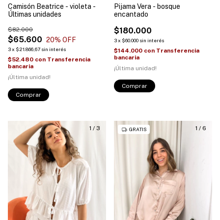
Camisón Beatrice - violeta -
Pijama Vera - bosque
Últimas unidades
encantado
$82.000
$180.000
$65.600
20
% OFF
3
x
$60.000
sin interés
3
x
$21.866,67
sin interés
$144.000
con
Transferencia
bancaria
$52.480
con
Transferencia
bancaria
¡Última unidad!
¡Última unidad!
Comprar
Comprar
1
/
3
1
/
6
GRATIS