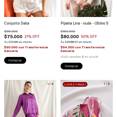
Conjunto Dalia
Pijama Lina - nude - Último S
$95.000
$160.000
$75.000
$80.000
21
% OFF
50
% OFF
3
x
$25.000
sin interés
3
x
$26.666,67
sin interés
$60.000
con
Transferencia
$64.000
con
Transferencia
bancaria
bancaria
¡Solo quedan
2
en stock!
Comprar
Comprar
1
/
4
1
/
6
LLEVÁ 2 Y PAGÁ 1