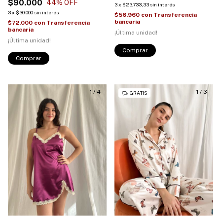
$90.000
44
% OFF
3
x
$23.733,33
sin interés
3
x
$30.000
sin interés
$56.960
con
Transferencia
bancaria
$72.000
con
Transferencia
bancaria
¡Última unidad!
¡Última unidad!
Comprar
Comprar
1
/
4
1
/
3
GRATIS