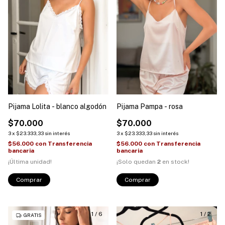
Pijama Lolita - blanco algodón
Pijama Pampa - rosa
$70.000
$70.000
3
x
$23.333,33
sin interés
3
x
$23.333,33
sin interés
$56.000
con
Transferencia
$56.000
con
Transferencia
bancaria
bancaria
¡Última unidad!
¡Solo quedan
2
en stock!
Comprar
Comprar
1
/
6
1
/
2
GRATIS