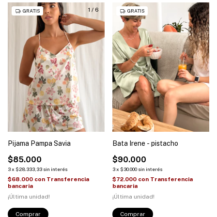
1
/
6
1
/
2
GRATIS
GRATIS
Pijama Pampa Savia
Bata Irene - pistacho
$85.000
$90.000
3
x
$28.333,33
sin interés
3
x
$30.000
sin interés
$68.000
con
Transferencia
$72.000
con
Transferencia
bancaria
bancaria
¡Última unidad!
¡Última unidad!
Comprar