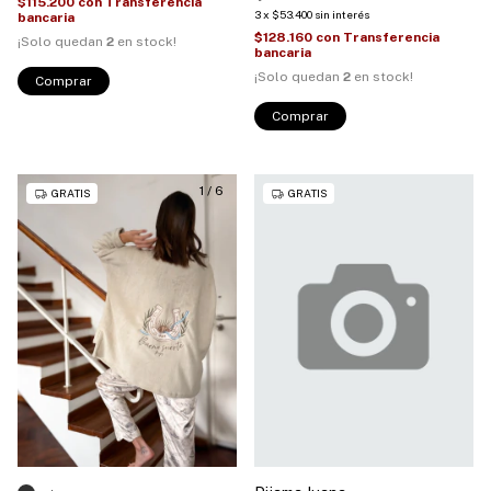
$115.200
con
Transferencia
3
x
$53.400
sin interés
bancaria
$128.160
con
Transferencia
¡Solo quedan
2
en stock!
bancaria
¡Solo quedan
2
en stock!
Comprar
Comprar
1
/
6
GRATIS
GRATIS