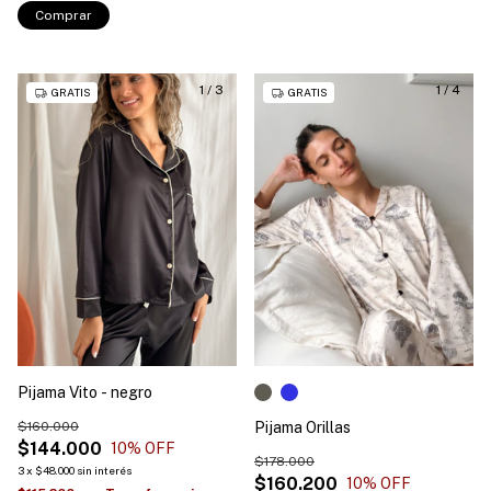
Comprar
1
/
3
1
/
4
GRATIS
GRATIS
Pijama Vito - negro
$160.000
Pijama Orillas
$144.000
10
% OFF
$178.000
3
x
$48.000
sin interés
$160.200
10
% OFF