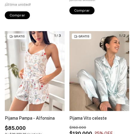
¡Última unidad!
Comprar
Comprar
1
/
3
1
/
2
GRATIS
GRATIS
Pijama Pampa - Alfonsina
Pijama Vito celeste
$85.000
$160.000
$120.000
25
% OFF
3
x
$28.333,33
sin interés