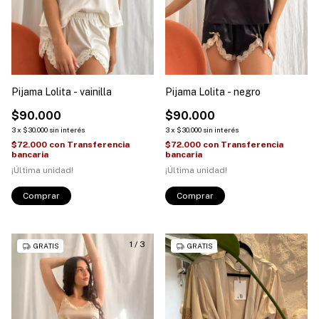
Pijama Lolita - vainilla
Pijama Lolita - negro
$90.000
$90.000
3
x
$30.000
sin interés
3
x
$30.000
sin interés
$72.000
con
Transferencia
$72.000
con
Transferencia
bancaria
bancaria
¡Última unidad!
¡Última unidad!
Comprar
Comprar
1
/
3
GRATIS
GRATIS