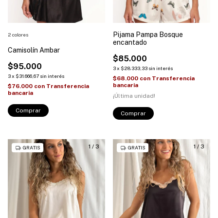
Pijama Pampa Bosque
2 colores
encantado
Camisolín Ambar
$85.000
$95.000
3
x
$28.333,33
sin interés
3
x
$31.666,67
sin interés
$68.000
con
Transferencia
bancaria
$76.000
con
Transferencia
bancaria
¡Última unidad!
Comprar
Comprar
1
/
3
1
/
3
GRATIS
GRATIS