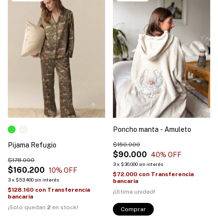
Poncho manta - Amuleto
Pijama Refugio
$150.000
$90.000
40
% OFF
$178.000
3
x
$30.000
sin interés
$160.200
10
% OFF
$72.000
con
Transferencia
3
x
$53.400
sin interés
bancaria
$128.160
con
Transferencia
¡Última unidad!
bancaria
¡Solo quedan
2
en stock!
Comprar