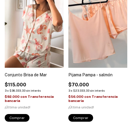
Conjunto Brisa de Mar
Pijama Pampa - salmón
$115.000
$70.000
3
x
$38.333,33
sin interés
3
x
$23.333,33
sin interés
$92.000
con
Transferencia
$56.000
con
Transferencia
bancaria
bancaria
¡Última unidad!
¡Última unidad!
Comprar
Comprar