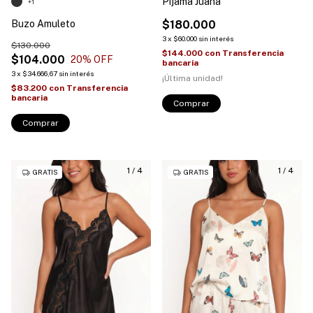
Pijama Juana
+1
Buzo Amuleto
$180.000
3
x
$60.000
sin interés
$130.000
$144.000
con
Transferencia
$104.000
20
% OFF
bancaria
3
x
$34.666,67
sin interés
¡Última unidad!
$83.200
con
Transferencia
bancaria
Comprar
Comprar
1
/
4
1
/
4
GRATIS
GRATIS