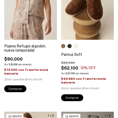
Pijama Refugio algodón,
nueva temporada!
Pantus Soft
$90.000
$69.000
3
x
$30.000
sin interés
$62.100
10
% OFF
$72.000
con
Transferencia
bancaria
3
x
$20.700
sin interés
$49.680
con
Transferencia
¡Solo quedan
2
en stock!
bancaria
¡Solo quedan
2
en stock!
Comprar
Comprar
1
/
3
1
/
4
GRATIS
GRATIS