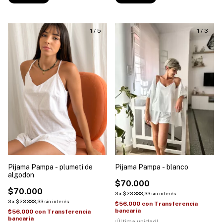
1
/
5
1
/
3
Pijama Pampa - plumeti de
Pijama Pampa - blanco
algodon
$70.000
$70.000
3
x
$23.333,33
sin interés
3
x
$23.333,33
sin interés
$56.000
con
Transferencia
bancaria
$56.000
con
Transferencia
bancaria
¡Última unidad!