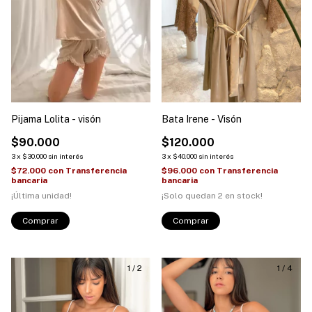
Pijama Lolita - visón
Bata Irene - Visón
$90.000
$120.000
3
x
$30.000
sin interés
3
x
$40.000
sin interés
$72.000
con
Transferencia
$96.000
con
Transferencia
bancaria
bancaria
¡Última unidad!
¡Solo quedan
2
en stock!
Comprar
1
/
2
1
/
4