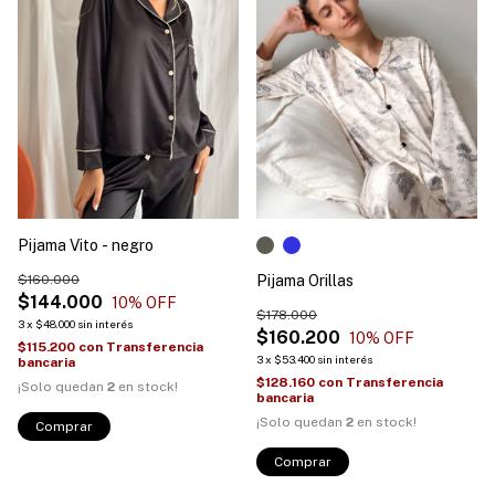
Pijama Vito - negro
$160.000
Pijama Orillas
$144.000
10
% OFF
$178.000
3
x
$48.000
sin interés
$160.200
10
% OFF
$115.200
con
Transferencia
3
x
$53.400
sin interés
bancaria
$128.160
con
Transferencia
¡Solo quedan
2
en stock!
bancaria
¡Solo quedan
2
en stock!
Comprar
Comprar