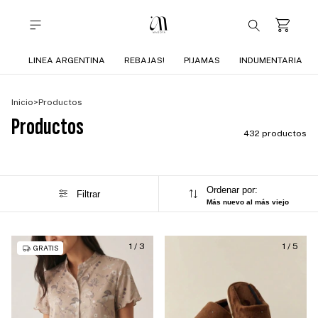
LINEA ARGENTINA
REBAJAS!
PIJAMAS
INDUMENTARIA
Inicio
>
Productos
Productos
432 productos
Ordenar por:
Filtrar
Más nuevo al más viejo
1
/
3
1
/
5
GRATIS