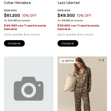
Collar Herradura
Lazo Libertad
$68.000
$55.000
$61.200
$49.500
10
% OFF
10
% OFF
3
x
$20.400
sin interés
3
x
$16.500
sin interés
$48.960
con
Transferencia
$39.600
con
Transferencia
bancaria
bancaria
¡Solo quedan
2
en stock!
¡Solo quedan
2
en stock!
Comprar
Comprar
1
/
3
GRATIS