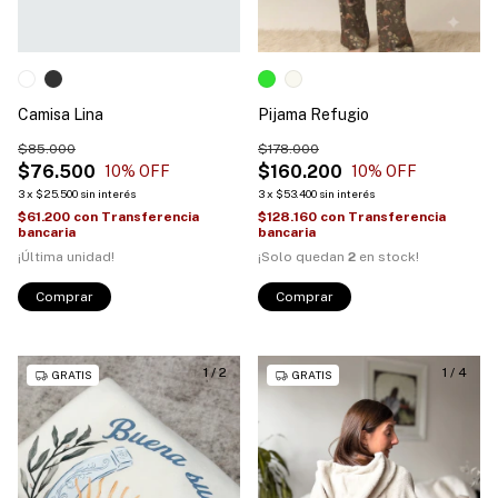
Camisa Lina
Pijama Refugio
$85.000
$178.000
$76.500
$160.200
10
% OFF
10
% OFF
3
x
$25.500
sin interés
3
x
$53.400
sin interés
$61.200
con
Transferencia
$128.160
con
Transferencia
bancaria
bancaria
¡Última unidad!
¡Solo quedan
2
en stock!
Comprar
Comprar
1
/
2
1
/
4
GRATIS
GRATIS