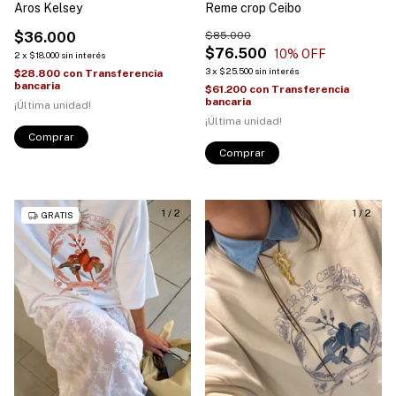
Aros Kelsey
Reme crop Ceibo
$36.000
$85.000
$76.500
10
% OFF
2
x
$18.000
sin interés
3
x
$25.500
sin interés
$28.800
con
Transferencia
bancaria
$61.200
con
Transferencia
bancaria
¡Última unidad!
¡Última unidad!
Comprar
Comprar
1
/
2
1
/
2
GRATIS