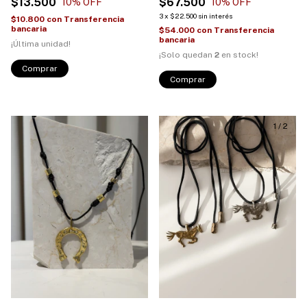
$13.500
$67.500
10
% OFF
10
% OFF
3
x
$22.500
sin interés
$10.800
con
Transferencia
bancaria
$54.000
con
Transferencia
bancaria
¡Última unidad!
¡Solo quedan
2
en stock!
Comprar
Comprar
1
/
2