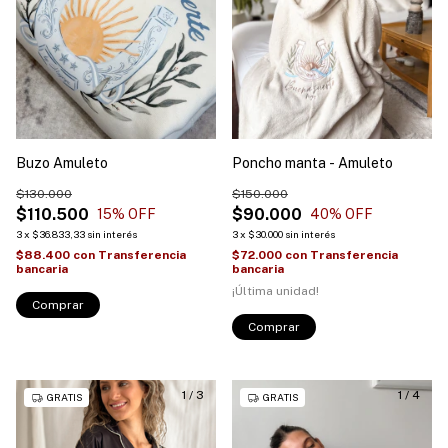
Buzo Amuleto
Poncho manta - Amuleto
$130.000
$150.000
$110.500
$90.000
15
% OFF
40
% OFF
3
x
$36.833,33
sin interés
3
x
$30.000
sin interés
$88.400
con
Transferencia
$72.000
con
Transferencia
bancaria
bancaria
¡Última unidad!
Comprar
Comprar
1
/
3
1
/
4
GRATIS
GRATIS