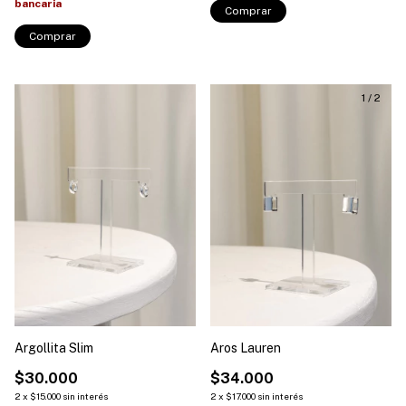
bancaria
Comprar
1
/
2
Argollita Slim
Aros Lauren
$30.000
$34.000
2
x
$15.000
sin interés
2
x
$17.000
sin interés