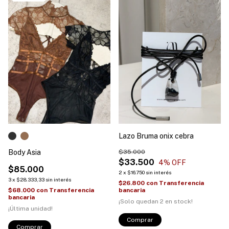
Lazo Bruma onix cebra
Body Asia
$35.000
$33.500
4
% OFF
$85.000
2
x
$16.750
sin interés
3
x
$28.333,33
sin interés
$26.800
con
Transferencia
$68.000
con
Transferencia
bancaria
bancaria
¡Solo quedan
2
en stock!
¡Última unidad!
Comprar