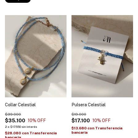
Collar Celestial
Pulsera Celestial
$39.000
$19.000
$35.100
$17.100
10
% OFF
10
% OFF
2
x
$17.550
sin interés
$13.680
con
Transferencia
bancaria
$28.080
con
Transferencia
bancaria