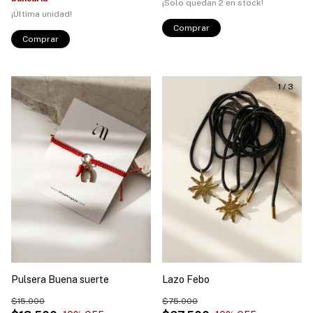
¡Solo quedan
2
en stock!
¡Última unidad!
1
/
3
Pulsera Buena suerte
Lazo Febo
$15.000
$75.000