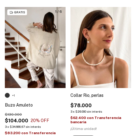
1
/
6
GRATIS
Collar Rio, perlas
+1
Buzo Amuleto
$78.000
3
x
$26.000
sin interés
$130.000
$62.400
con
Transferencia
$104.000
20
% OFF
bancaria
3
x
$34.666,67
sin interés
¡Última unidad!
$83.200
con
Transferencia