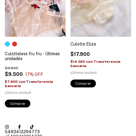
Culotte Eliza
Culotteless fru fru - Últimas
$17.900
unidades
$14.320
con
Transferencia
bancaria
$11.500
¡Última unidad!
$9.500
17
% OFF
$7.600
con
Transferencia
Comprar
bancaria
¡Última unidad!
Comprar
5493412294773